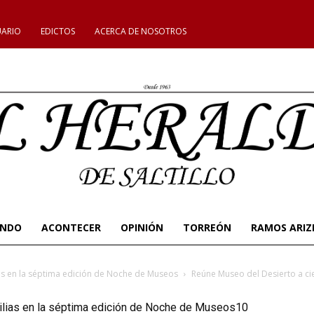
UARIO
EDICTOS
ACERCA DE NOSOTROS
UNDO
ACONTECER
OPINIÓN
TORREÓN
RAMOS ARIZ
as en la séptima edición de Noche de Museos
Reúne Museo del Desierto a ci
ilias en la séptima edición de Noche de Museos10