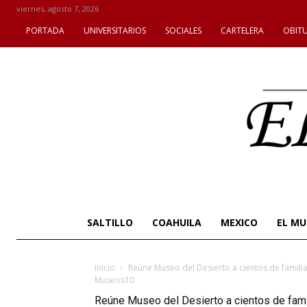
viernes, agosto 7, 2026
PORTADA
UNIVERSITARIOS
SOCIALES
CARTELERA
OBIT
SALTILLO
COAHUILA
MEXICO
EL M
Inicio
Reúne Museo del Desierto a cientos de famili
Museos10
Reúne Museo del Desierto a cientos de fam