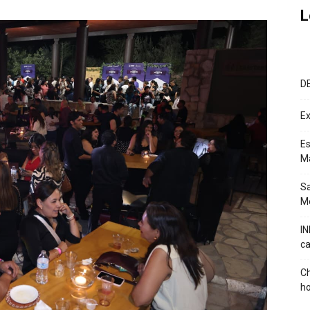
L
D
Ex
Es
M
Sa
Mé
IN
ca
Ch
ho