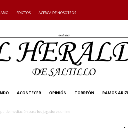
UARIO
EDICTOS
ACERCA DE NOSOTROS
UNDO
ACONTECER
OPINIÓN
TORREÓN
RAMOS ARIZ
apa de mediación para los jugadores online