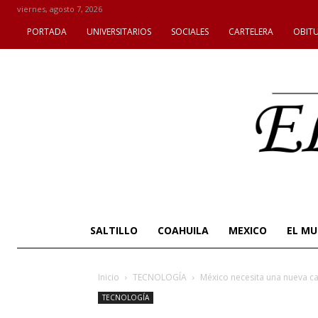
viernes, agosto 7, 2026
PORTADA
UNIVERSITARIOS
SOCIALES
CARTELERA
OBIT
SALTILLO
COAHUILA
MEXICO
EL M
Inicio
TECNOLOGÍA
México necesita una nueva c
TECNOLOGÍA