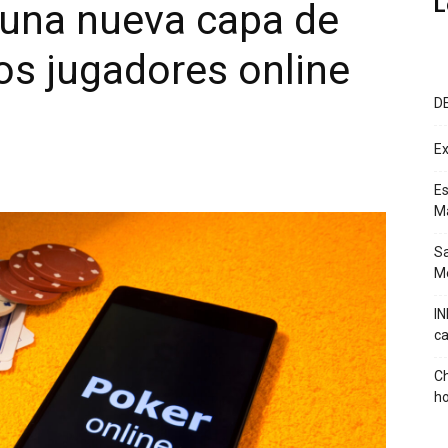
L
 una nueva capa de
os jugadores online
D
Ex
Es
M
Sa
Mé
IN
ca
Ch
ho