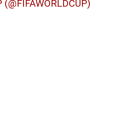
P (@FIFAWORLDCUP)