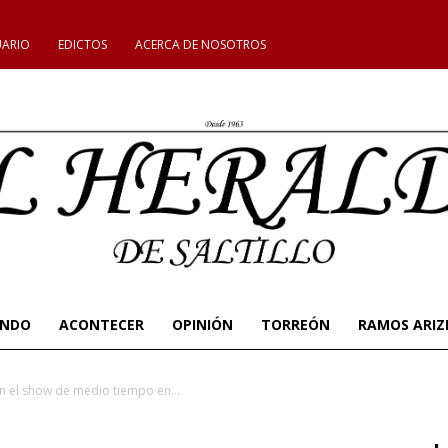
UARIO
EDICTOS
ACERCA DE NOSOTROS
UNDO
ACONTECER
OPINIÓN
TORREÓN
RAMOS ARIZ
n el show de medio tiempo en...