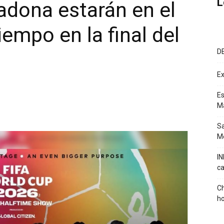
L
adona estarán en el
empo en la final del
D
Ex
Es
M
Sa
Mé
IN
ca
Ch
ho