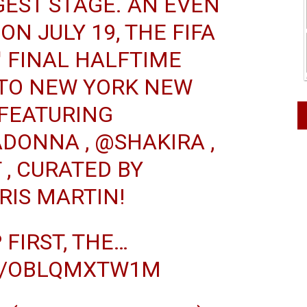
GEST STAGE. AN EVEN
ON JULY 19, THE FIFA
 FINAL HALFTIME
 TO NEW YORK NEW
 FEATURING
DONNA
,
@SHAKIRA
,
T
, CURATED BY
RIS MARTIN!
 FIRST, THE…
M/OBLQMXTW1M