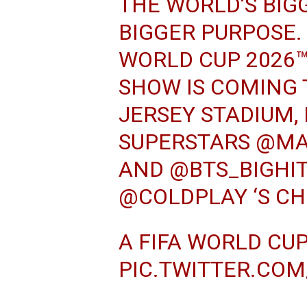
THE WORLD’S BIG
BIGGER PURPOSE. 
WORLD CUP 2026™
SHOW IS COMING
JERSEY STADIUM,
SUPERSTARS
@MA
AND
@BTS_BIGHI
@COLDPLAY
‘S CH
A FIFA WORLD CUP
PIC.TWITTER.CO