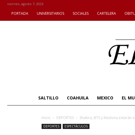
viernes, agosto 7, 2026
PORTADA
UNIVERSITARIOS
SOCIALES
CARTELERA
OBIT
SALTILLO
COAHUILA
MEXICO
EL M
Inicio
DEPORTES
Shakira, BTS y Madona estarán e
DEPORTES
ESPECTÁCULOS