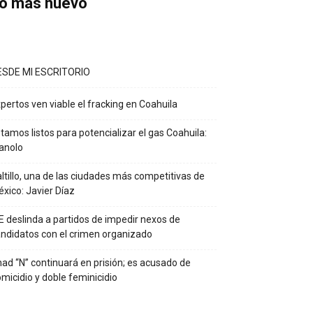
o más nuevo
ESDE MI ESCRITORIO
pertos ven viable el fracking en Coahuila
tamos listos para potencializar el gas Coahuila:
anolo
ltillo, una de las ciudades más competitivas de
xico: Javier Díaz
E deslinda a partidos de impedir nexos de
ndidatos con el crimen organizado
ad “N” continuará en prisión; es acusado de
micidio y doble feminicidio