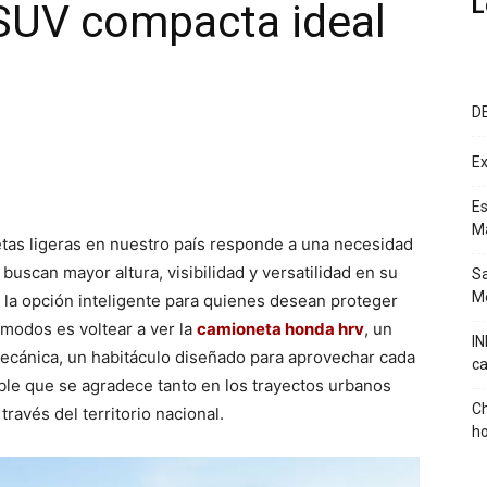
L
SUV compacta ideal
D
Ex
Es
M
tas ligeras en nuestro país responde a una necesidad
uscan mayor altura, visibilidad y versatilidad en su
Sa
Mé
, la opción inteligente para quienes desean proteger
cómodos es voltear a ver la
camioneta honda hrv
, un
IN
mecánica, un habitáculo diseñado para aprovechar cada
ca
ble que se agradece tanto en los trayectos urbanos
Ch
través del territorio nacional.
ho