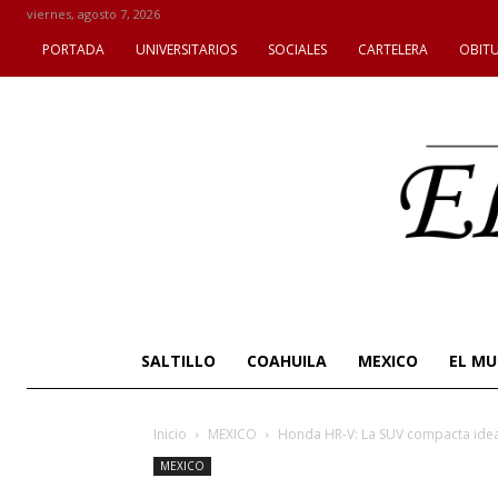
viernes, agosto 7, 2026
PORTADA
UNIVERSITARIOS
SOCIALES
CARTELERA
OBIT
SALTILLO
COAHUILA
MEXICO
EL M
Inicio
MEXICO
Honda HR-V: La SUV compacta ideal
MEXICO