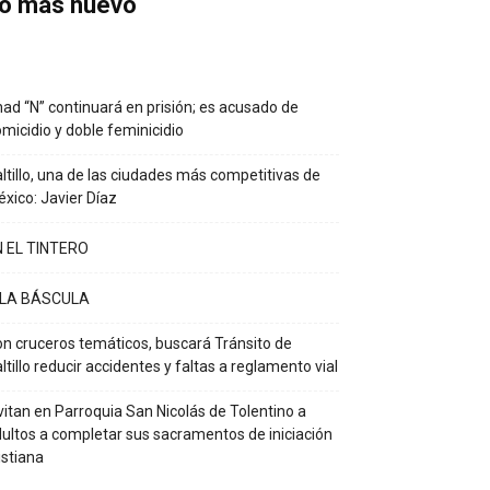
o más nuevo
ad “N” continuará en prisión; es acusado de
micidio y doble feminicidio
ltillo, una de las ciudades más competitivas de
xico: Javier Díaz
N EL TINTERO
 LA BÁSCULA
n cruceros temáticos, buscará Tránsito de
ltillo reducir accidentes y faltas a reglamento vial
vitan en Parroquia San Nicolás de Tolentino a
ultos a completar sus sacramentos de iniciación
istiana