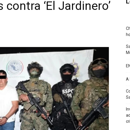
L
contra ‘El Jardinero’
Ch
ho
Sa
Mé
E
A
Co
Sa
In
ad
cr