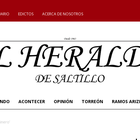
UARIO
EDICTOS
ACERCA DE NOSOTROS
UNDO
ACONTECER
OPINIÓN
TORREÓN
RAMOS ARIZ
inero’