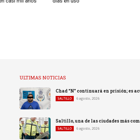
n casi mil años
días en uso
ULTIMAS NOTICIAS
Chad “N” continuará en prisión; es a
6 agosto, 2026
SALTILLO
Saltillo, una de las ciudades más co
6 agosto, 2026
SALTILLO