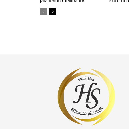
jalapeños mexicanos
extremo e