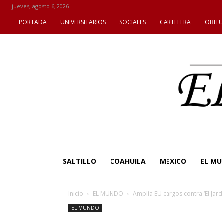
jueves, agosto 6, 2026
PORTADA
UNIVERSITARIOS
SOCIALES
CARTELERA
OBIT
SALTILLO
COAHUILA
MEXICO
EL M
Inicio
EL MUNDO
Amplía EU cargos contra ‘El Jard
EL MUNDO