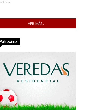
abinete
VER MÁS...
Patrocinio