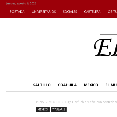
jueves, agosto 6, 2026
PORTADA
UNIVERSITARIOS
SOCIALES
CARTELERA
OBIT
SALTILLO
COAHUILA
MEXICO
EL M
Inicio
MEXICO
Liga Harfuch a ‘Titán’ con contra
MEXICO
TITULAR 2