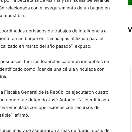
 por la Secretaría de Marina y la Fiscalía General de
ión relacionada con el aseguramiento de un buque en
combustible.
V
coordinadas derivados de trabajos de inteligencia e
iento de un buque en Tamaulipas utilizado para el
localizado en marzo del año pasado”, expuso.
 pesquisas, fuerzas federales catearon inmuebles en
dentificado como líder de una célula vinculada con
ible.
la Fiscalía General de la República ejecutaron cuatro
ón donde fue detenido José Antonio “N” identificado
ctiva vinculada con operaciones con recursos de
tible”, afirmó.
ersonas más y se aseguraron armas de fuego, dosis de