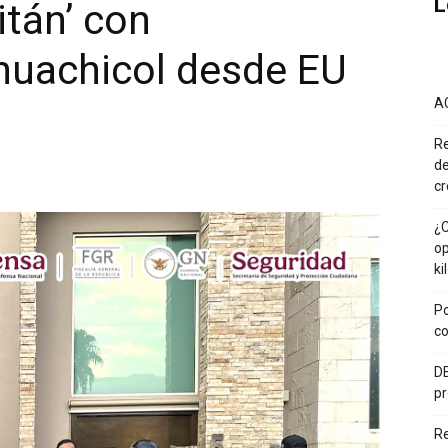
L
itán’ con
huachicol desde EU
A
Re
de
cr
¿C
op
ki
Po
co
DE
pr
R