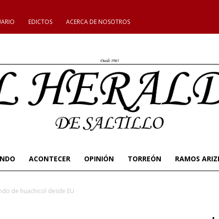
UARIO
EDICTOS
ACERCA DE NOSOTROS
UNDO
ACONTECER
OPINIÓN
TORREÓN
RAMOS ARIZ
bando de huachicol desde EU