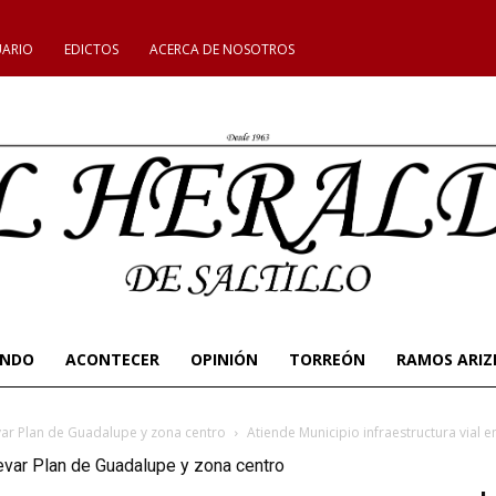
UARIO
EDICTOS
ACERCA DE NOSOTROS
UNDO
ACONTECER
OPINIÓN
TORREÓN
RAMOS ARIZ
evar Plan de Guadalupe y zona centro
Atiende Municipio infraestructura vial 
levar Plan de Guadalupe y zona centro