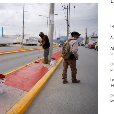
L
Fe
S
Af
a
Du
pr
La
se
DI
lo