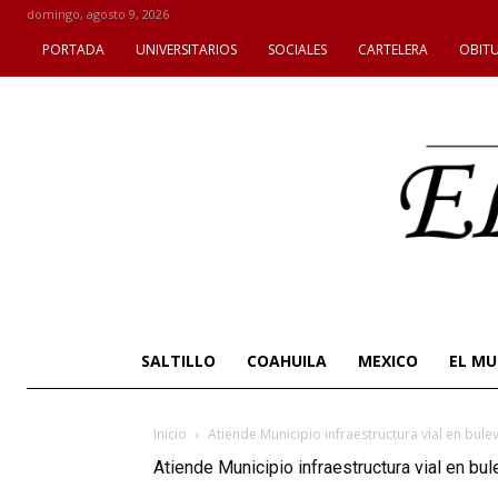
domingo, agosto 9, 2026
PORTADA
UNIVERSITARIOS
SOCIALES
CARTELERA
OBIT
SALTILLO
COAHUILA
MEXICO
EL M
Inicio
Atiende Municipio infraestructura vial en bul
Atiende Municipio infraestructura vial en bu