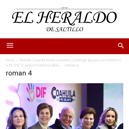
Inicio
Román Cepeda firma convenio y entrega apoyos económicos
a 55 OSC´S: Juntos Podemos Más
roman 4
roman 4