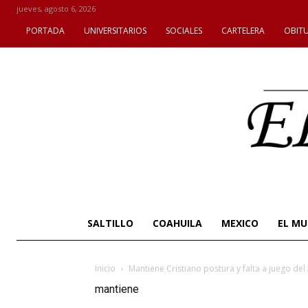
jueves, agosto 6, 2026
PORTADA
UNIVERSITARIOS
SOCIALES
CARTELERA
OBIT
SALTILLO
COAHUILA
MEXICO
EL M
Inicio
Mantiene Cristiano postura y falta a juego del
mantiene