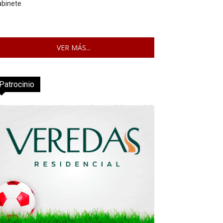
abinete
VER MÁS...
Patrocinio