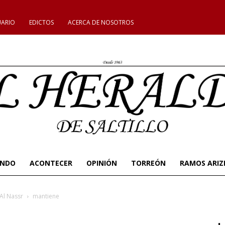
UARIO
EDICTOS
ACERCA DE NOSOTROS
UNDO
ACONTECER
OPINIÓN
TORREÓN
RAMOS ARIZ
 Al Nassr
mantiene