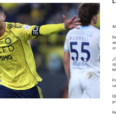
L
A
Re
de
cr
¿C
op
ki
Po
co
DE
pr
R