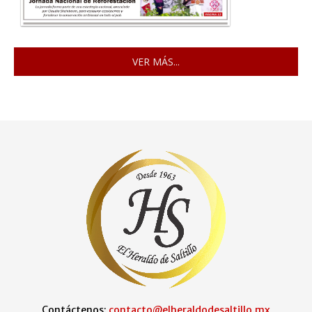
VER MÁS...
Contáctenos:
contacto@elheraldodesaltillo.mx