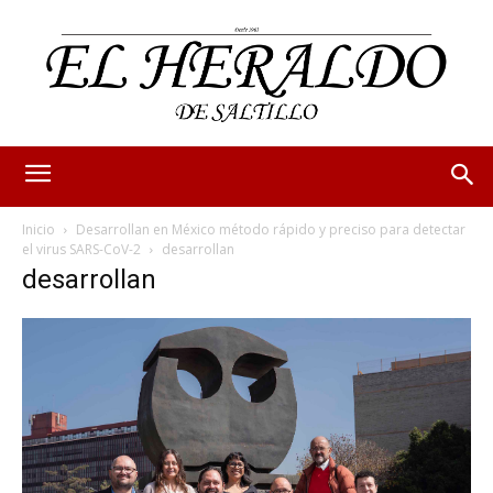
Inicio
Desarrollan en México método rápido y preciso para detectar
el virus SARS-CoV-2
desarrollan
desarrollan