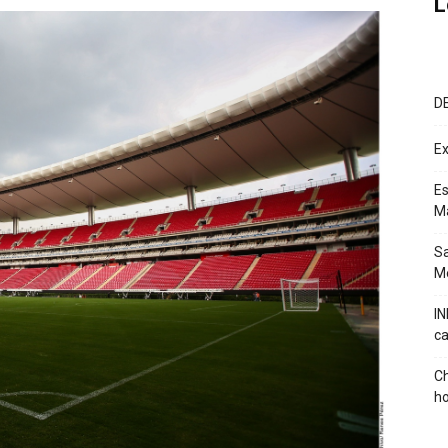
L
D
Ex
Es
M
Sa
Mé
IN
ca
Ch
ho