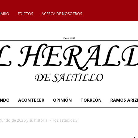
UARIO
EDICTOS
ACERCA DE NOSOTROS
UNDO
ACONTECER
OPINIÓN
TORREÓN
RAMOS ARIZ
undo de 2026 y su historia
los estadios 3