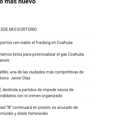
o más nuevo
ESDE MI ESCRITORIO
pertos ven viable el fracking en Coahuila
tamos listos para potencializar el gas Coahuila:
anolo
ltillo, una de las ciudades más competitivas de
xico: Javier Díaz
E deslinda a partidos de impedir nexos de
ndidatos con el crimen organizado
ad “N” continuará en prisión; es acusado de
micidio y doble feminicidio