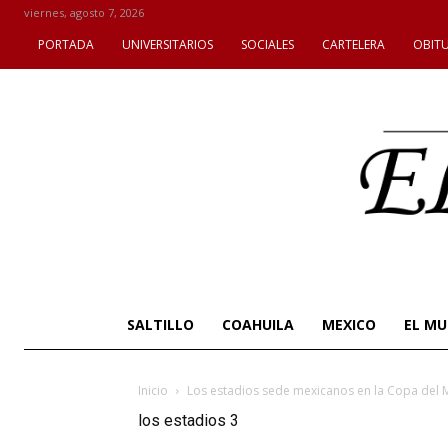
viernes, agosto 7, 2026
PORTADA
UNIVERSITARIOS
SOCIALES
CARTELERA
OBIT
SALTILLO
COAHUILA
MEXICO
EL M
Inicio
Los estadios sede mexicanos en la Copa del M
los estadios 3