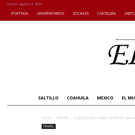
jueves, agosto 6, 2026
PORTADA
UNIVERSITARIOS
SOCIALES
CARTELERA
OBIT
SALTILLO
COAHUILA
MEXICO
EL M
Inicio
TRAVEL
Lugares para viajar en familia que
TRAVEL