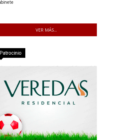
abinete
VER MÁS...
Patrocinio