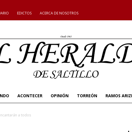
UARIO
EDICTOS
ACERCA DE NOSOTROS
UNDO
ACONTECER
OPINIÓN
TORREÓN
RAMOS ARIZ
 encantarán a todos