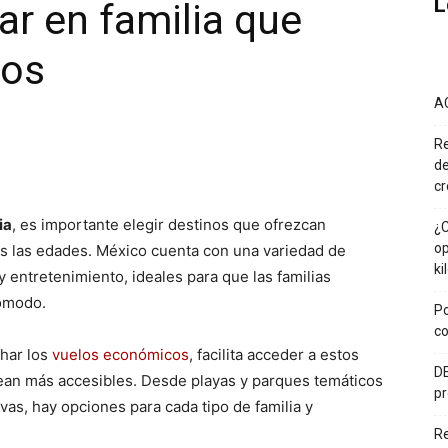
L
ar en familia que
dos
A
Re
de
cr
ia
, es importante elegir destinos que ofrezcan
¿C
op
s las edades. México cuenta con una variedad de
ki
 entretenimiento, ideales para que las familias
cómodo.
Po
co
char los
vuelos económicos
, facilita acceder a estos
DE
ean más accesibles. Desde playas y parques temáticos
pr
as, hay opciones para cada tipo de familia y
R