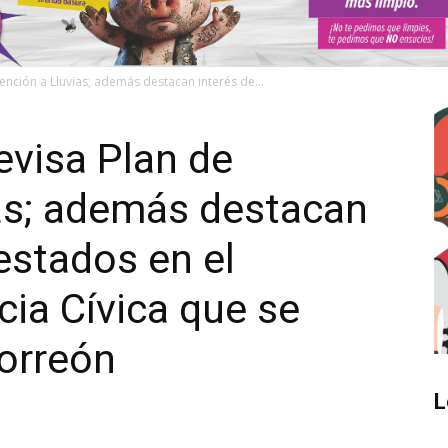
nción a Lluvias; además destacan interés de...
visa Plan de
as; además destacan
estados en el
cia Cívica que se
orreón
L