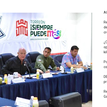
A
Re
de
cr
¿C
op
ki
Po
co
DE
pr
R
G