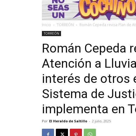
Inicio
TORREÓN
Román Cepeda revisa Plan de Ate
TORREÓN
Román Cepeda re
Atención a Lluvi
interés de otros 
Sistema de Justi
implementa en T
Por
El Heraldo de Saltillo
-
2 julio, 2025