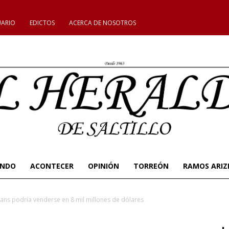
UARIO
EDICTOS
ACERCA DE NOSOTROS
UNDO
ACONTECER
OPINIÓN
TORREÓN
RAMOS ARIZ
ns podría venderse en 8 mil millones de dólares