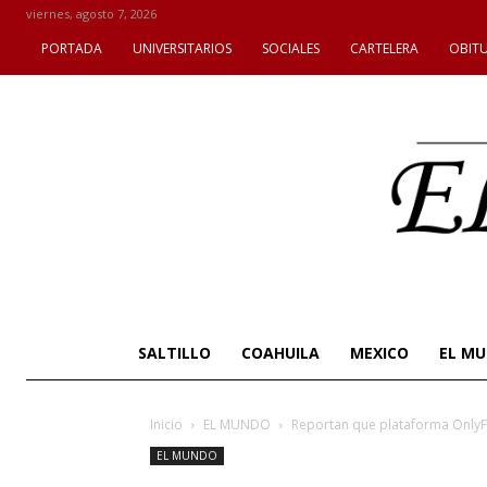
viernes, agosto 7, 2026
PORTADA
UNIVERSITARIOS
SOCIALES
CARTELERA
OBIT
SALTILLO
COAHUILA
MEXICO
EL M
Inicio
EL MUNDO
Reportan que plataforma OnlyFa
EL MUNDO