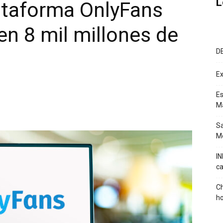
L
ataforma OnlyFans
en 8 mil millones de
D
Ex
Es
M
Sa
Mé
IN
ca
Ch
ho