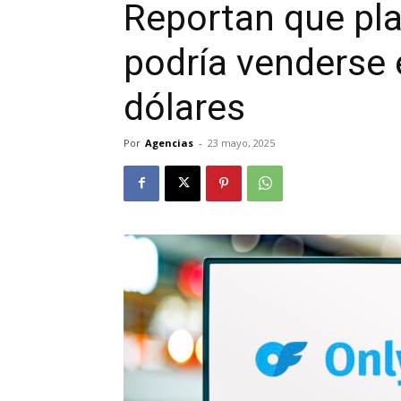
Reportan que pl
podría venderse 
dólares
Por
Agencias
-
23 mayo, 2025