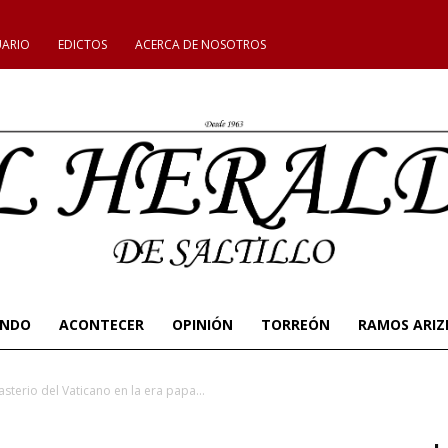
UARIO
EDICTOS
ACERCA DE NOSOTROS
UNDO
ACONTECER
OPINIÓN
TORREÓN
RAMOS ARIZ
sterio del Vaticano en la era papa...