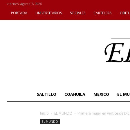
viernes, agosto 7, 2026
PORTADA
UNIVERSITARIOS
SOCIALES
CARTELERA
OBIT
SALTILLO
COAHUILA
MEXICO
EL M
Inicio
EL MUNDO
Primera mujer en vértice de Dica
EL MUNDO