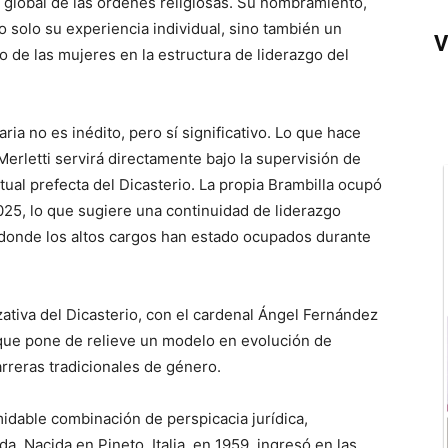
 global de las órdenes religiosas. Su nombramiento,
 solo su experiencia individual, sino también un
V
de las mujeres en la estructura de liderazgo del
a no es inédito, pero sí significativo. Lo que hace
erletti servirá directamente bajo la supervisión de
tual prefecta del Dicasterio. La propia Brambilla ocupó
2025, lo que sugiere una continuidad de liderazgo
donde los altos cargos han estado ocupados durante
ativa del Dicasterio, con el cardenal Ángel Fernández
que pone de relieve un modelo en evolución de
arreras tradicionales de género.
idable combinación de perspicacia jurídica,
da. Nacida en Pineto, Italia, en 1959, ingresó en las