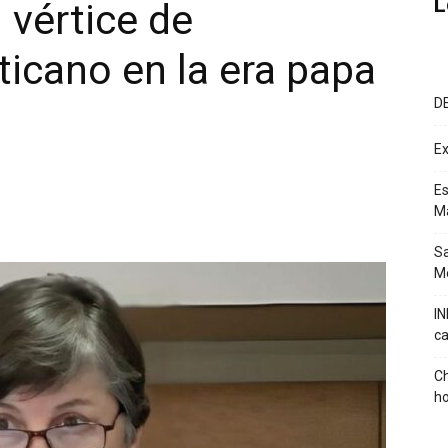
L
 vértice de
ticano en la era papa
D
Ex
Es
M
Sa
Mé
IN
ca
Ch
ho