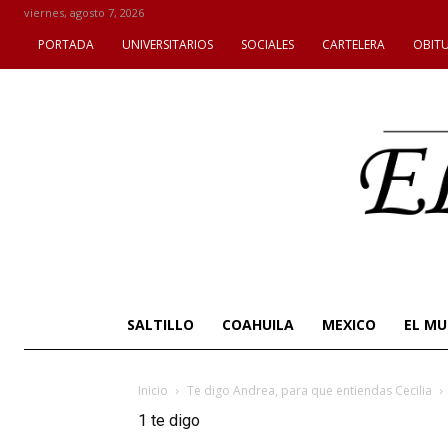
viernes, agosto 7, 2026
PORTADA
UNIVERSITARIOS
SOCIALES
CARTELERA
OBIT
SALTILLO
COAHUILA
MEXICO
EL M
Inicio
Te digo Andrea, para que entiendas Cecilia
1 te digo