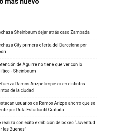
o más nuevo
echaza Sheinbaum dejar atrás caso Zambada
chaza City primera oferta del Barcelona por
dri
tención de Aguirre no tiene que ver con lo
lítico.- Sheinbaum
fuerza Ramos Arizpe limpieza en distintos
ntos de la ciudad
stacan usuarios de Ramos Arizpe ahorro que se
ente por Ruta Estudiantil Gratuita
 realiza con éxito exhibición de boxeo “Juventud
r las Buenas”