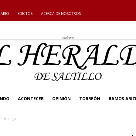
UARIO
EDICTOS
ACERCA DE NOSOTROS
UNDO
ACONTECER
OPINIÓN
TORREÓN
RAMOS ARIZ
1 te digo