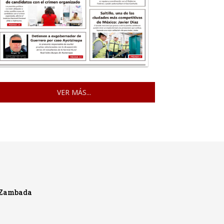
VER MÁS...
o Zambada