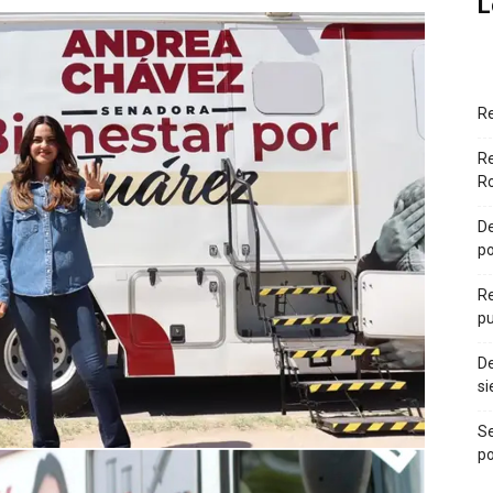
L
R
Re
Ro
De
po
Re
pu
De
si
Se
po