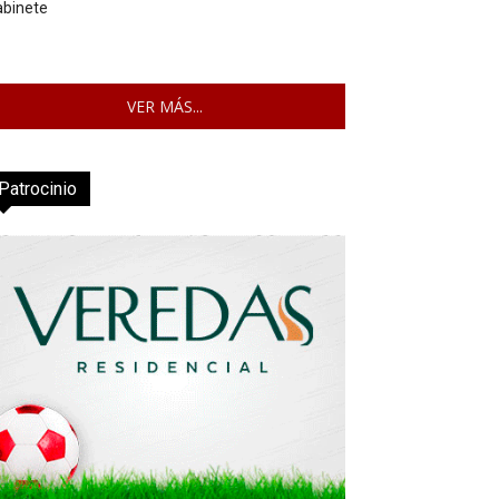
abinete
VER MÁS...
Patrocinio