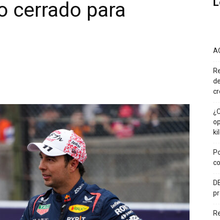
L
o cerrado para
A
Re
de
cr
¿C
op
ki
Po
co
DE
pr
R