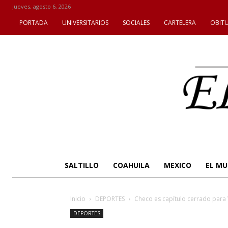
jueves, agosto 6, 2026
PORTADA
UNIVERSITARIOS
SOCIALES
CARTELERA
OBIT
SALTILLO
COAHUILA
MEXICO
EL M
Inicio
DEPORTES
Checo es capítulo cerrado para
DEPORTES