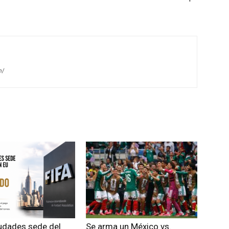
m/
iudades sede del
Se arma un México vs.