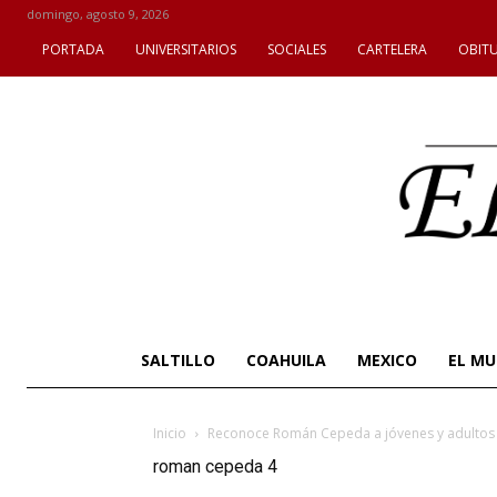
domingo, agosto 9, 2026
PORTADA
UNIVERSITARIOS
SOCIALES
CARTELERA
OBIT
SALTILLO
COAHUILA
MEXICO
EL M
Inicio
Reconoce Román Cepeda a jóvenes y adultos 
roman cepeda 4