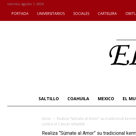
viernes, agosto 7, 2026
PORTADA
UNIVERSITARIOS
SOCIALES
CARTELERA
OBIT
SALTILLO
COAHUILA
MEXICO
EL M
Inicio
Realiza “Súmate al Amor” su tradicional kermés
contra el Cáncer Infantil6
Realiza “Súmate al Amor” su tradicional kerm