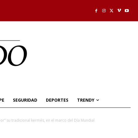
PE
SEGURIDAD
DEPORTES
TRENDY
or” su tradicional kermés, en el marco del Día Mundial