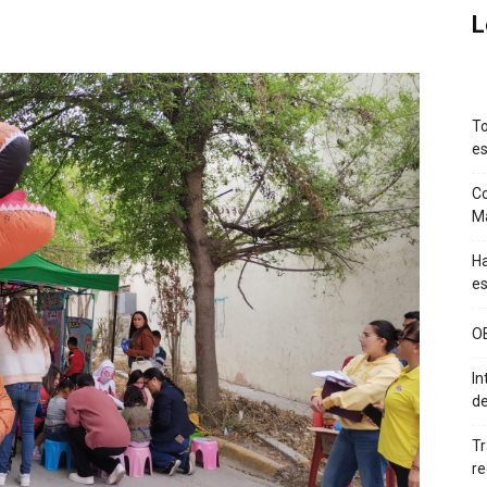
L
To
es
Co
M
Ha
es
O
In
de
Tr
re