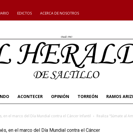
UARIO
EDICTOS
ACERCA DE NOSOTROS
UNDO
ACONTECER
OPINIÓN
TORREÓN
RAMOS ARIZ
, en el marco del Día Mundial contra el Cáncer Infantil
Realiza “Súmate al Am
és, en el marco del Día Mundial contra el Cáncer