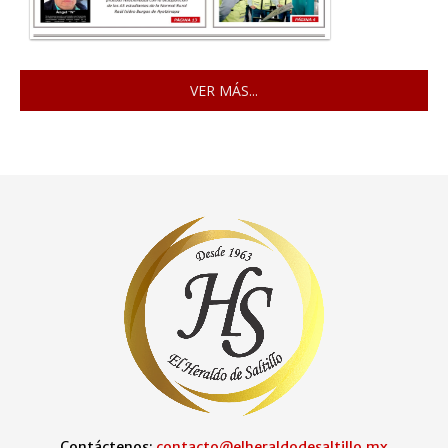
VER MÁS...
Contáctenos:
contacto@elheraldodesaltillo.mx