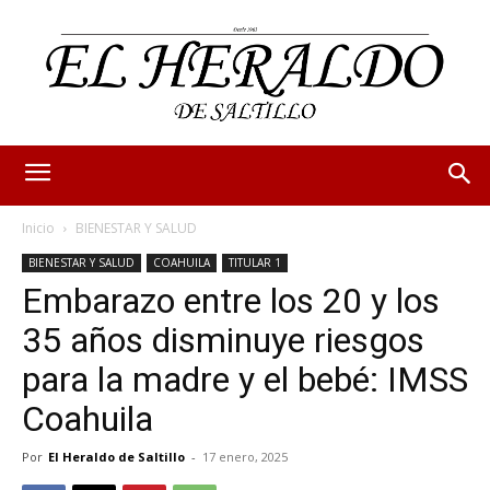
Inicio
BIENESTAR Y SALUD
BIENESTAR Y SALUD
COAHUILA
TITULAR 1
Embarazo entre los 20 y los
35 años disminuye riesgos
para la madre y el bebé: IMSS
Coahuila
Por
El Heraldo de Saltillo
-
17 enero, 2025