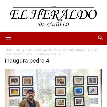
Inicio
Inaugura Pedro Benjamín Dávila exposición fotográfica «Su
Casa, Nuestra Casa»
inaugura pedro 4
inaugura pedro 4