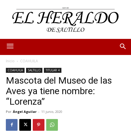
Inicio
COAHUILA
COAHUILA
SALTILLO
TITULAR 4
Mascota del Museo de las
Aves ya tiene nombre:
“Lorenza”
Por
Ángel Aguilar
-
11 junio, 2020