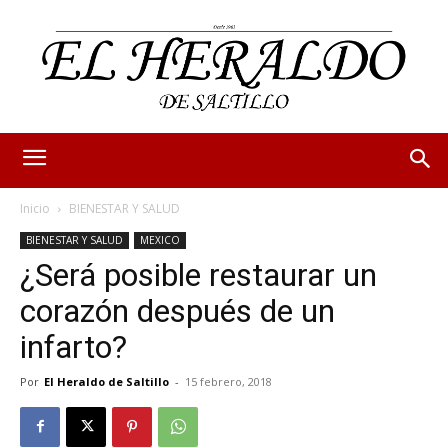
Inicio
BIENESTAR Y SALUD
BIENESTAR Y SALUD
MEXICO
¿Será posible restaurar un
corazón después de un
infarto?
Por
El Heraldo de Saltillo
-
15 febrero, 2018