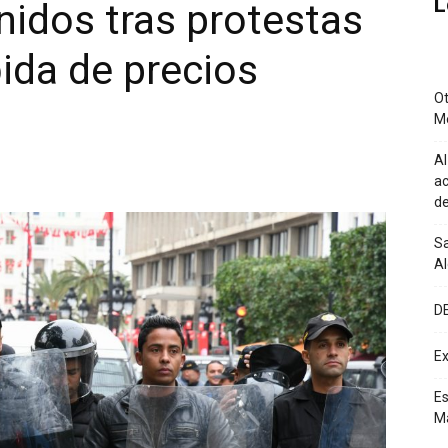
L
idos tras protestas
ida de precios
Ot
M
Al
ac
de
Sa
A
D
Ex
Es
M