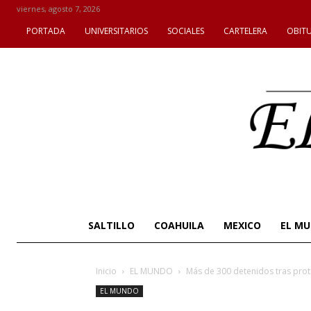
viernes, agosto 7, 2026
PORTADA
UNIVERSITARIOS
SOCIALES
CARTELERA
OBIT
SALTILLO
COAHUILA
MEXICO
EL M
Inicio
EL MUNDO
Más de 300 detenidos tras prot
EL MUNDO