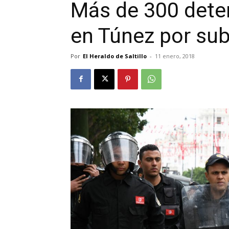
Más de 300 deten
en Túnez por sub
Por
El Heraldo de Saltillo
-
11 enero, 2018