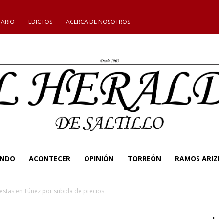
UARIO
EDICTOS
ACERCA DE NOSOTROS
UNDO
ACONTECER
OPINIÓN
TORREÓN
RAMOS ARIZ
estas en Túnez por subida de precios