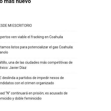
o más nuevo
ESDE MI ESCRITORIO
pertos ven viable el fracking en Coahuila
tamos listos para potencializar el gas Coahuila:
anolo
ltillo, una de las ciudades más competitivas de
xico: Javier Díaz
E deslinda a partidos de impedir nexos de
ndidatos con el crimen organizado
ad “N” continuará en prisión; es acusado de
micidio y doble feminicidio