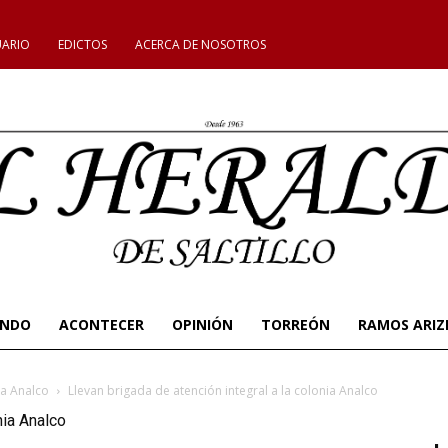
UARIO
EDICTOS
ACERCA DE NOSOTROS
UNDO
ACONTECER
OPINIÓN
TORREÓN
RAMOS ARIZ
ia Analco
Llevan brigada de atención integral a la colonia Analco
nia Analco