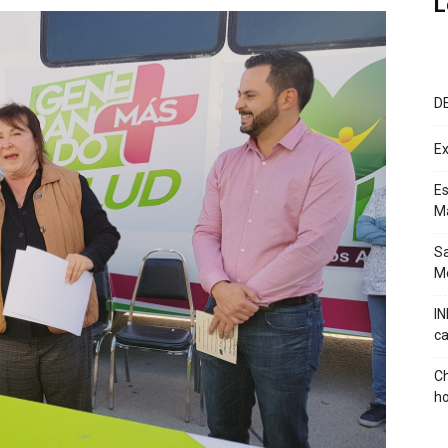
L
D
Ex
Es
M
Sa
Mé
IN
ca
Ch
ho