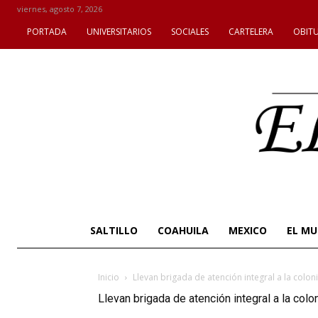
viernes, agosto 7, 2026
PORTADA
UNIVERSITARIOS
SOCIALES
CARTELERA
OBIT
SALTILLO
COAHUILA
MEXICO
EL M
Inicio
Llevan brigada de atención integral a la colon
Llevan brigada de atención integral a la colo