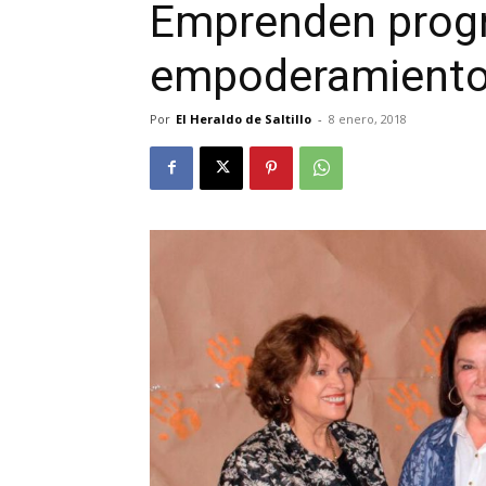
Emprenden prog
empoderamiento
Por
El Heraldo de Saltillo
-
8 enero, 2018