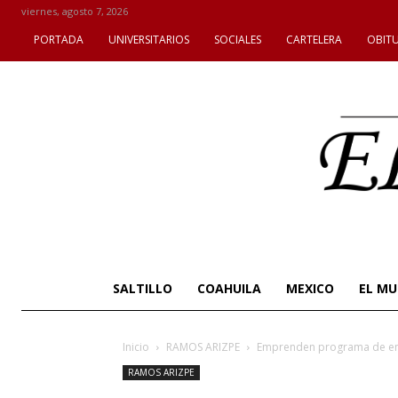
viernes, agosto 7, 2026
PORTADA
UNIVERSITARIOS
SOCIALES
CARTELERA
OBIT
SALTILLO
COAHUILA
MEXICO
EL M
Inicio
RAMOS ARIZPE
Emprenden programa de e
RAMOS ARIZPE