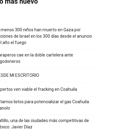
o más nuevo
 menos 300 niños han muerto en Gaza por
ciones de Israel en los 300 días desde el anuncio
l alto el fuego
raperos cae en la doble cartelera ante
lgodoneros
ESDE MI ESCRITORIO
pertos ven viable el fracking en Coahuila
tamos listos para potencializar el gas Coahuila:
anolo
ltillo, una de las ciudades más competitivas de
xico: Javier Díaz