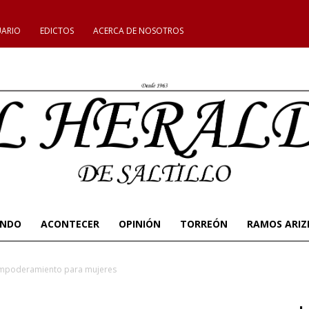
UARIO
EDICTOS
ACERCA DE NOSOTROS
UNDO
ACONTECER
OPINIÓN
TORREÓN
RAMOS ARIZ
mpoderamiento para mujeres