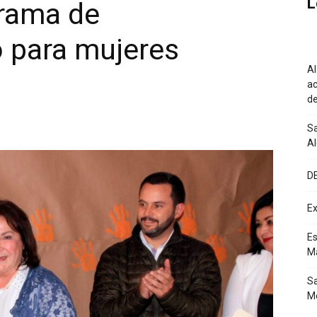
L
rama de
 para mujeres
Al
ac
de
Sa
A
D
Ex
Es
M
Sa
Mé