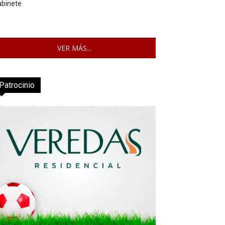
abinete
VER MÁS...
Patrocinio