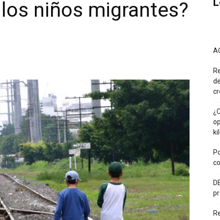
L
los niños migrantes?
A
Re
de
cr
¿C
op
ki
Po
co
DE
pr
R