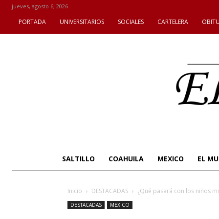
jueves, agosto 6, 2026
PORTADA
UNIVERSITARIOS
SOCIALES
CARTELERA
OBIT
SALTILLO
COAHUILA
MEXICO
EL M
Inicio
DESTACADAS
¿Qué pasará con los niños m
DESTACADAS
MEXICO