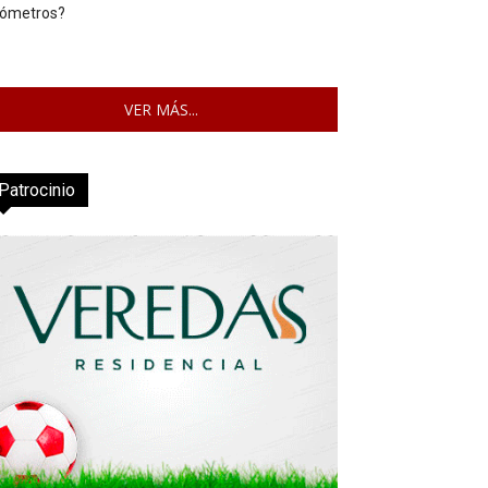
lómetros?
VER MÁS...
Patrocinio