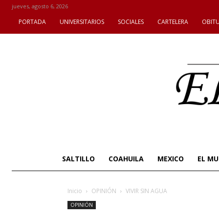
jueves, agosto 6, 2026
PORTADA
UNIVERSITARIOS
SOCIALES
CARTELERA
OBIT
SALTILLO
COAHUILA
MEXICO
EL M
Inicio
OPINIÓN
VIVIR SIN AGUA
OPINIÓN