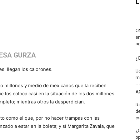
L
ON
em
a
ESA GURZA
¿C
es, llegan los calorones.
Uc
mu
cho millones y medio de mexicanos que la reciben
A
e los coloca casi en la situación de los dos millones
pleto; mientras otros la desperdician.
Re
de
sto como el que, por no hacer trampas con las
cr
zado a estar en la boleta; y sí Margarita Zavala, que
¿C
op